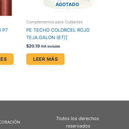
AGOTADO
elegir
en
la
Complementos para Cubiertas
página
l P7
PE TECHO COLORCEL ROJO
de
TEJA.GALON (ET)[
producto
$
20.19
IVA incluido
NES
LEER MÁS
Todos los derechos
CORACIÓN
reservados