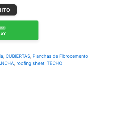
RITO
ine
da?
ja
,
CUBIERTAS
,
Planchas de Fibrocemento
ANCHA
,
roofing sheet
,
TECHO