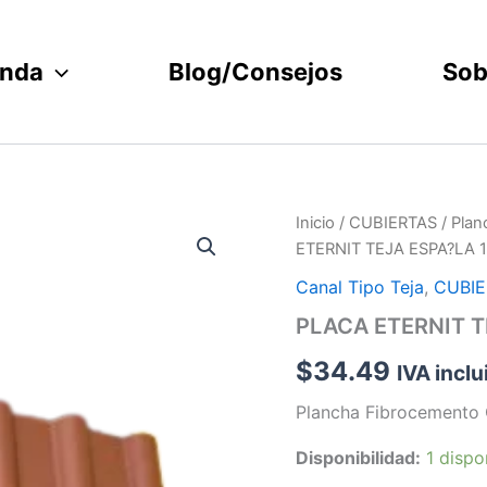
enda
Blog/Consejos
Sob
PLACA
Inicio
/
CUBIERTAS
/
Plan
ETERNIT
ETERNIT TEJA ESPA?LA 1
TEJA
ESPA?
Canal Tipo Teja
,
CUBIE
LA
PLACA ETERNIT T
1.05X2.44
CERAMIC(ET)
$
34.49
IVA inclu
cantidad
Plancha Fibrocemento C
Disponibilidad:
1 dispo