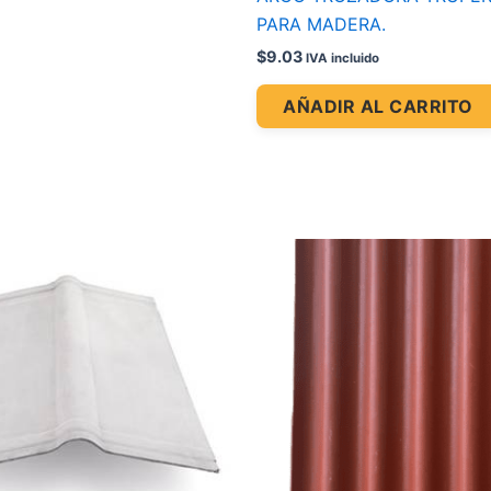
PARA MADERA.
$
9.03
IVA incluido
AÑADIR AL CARRITO
Price
range:
$16.18
through
$19.68