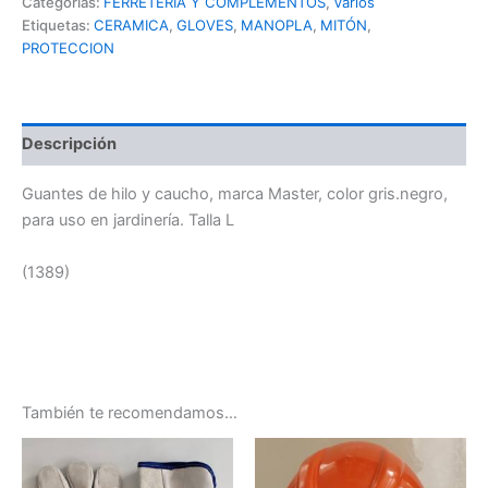
Categorías:
FERRETERIA Y COMPLEMENTOS
,
Varios
Etiquetas:
CERAMICA
,
GLOVES
,
MANOPLA
,
MITÓN
,
PROTECCION
Descripción
Guantes de hilo y caucho, marca Master, color gris.negro,
para uso en jardinería. Talla L
(1389)
También te recomendamos…