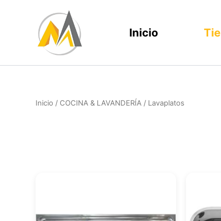
Ir
al
Inicio
Ti
contenido
Inicio
/
COCINA & LAVANDERÍA
/ Lavaplatos