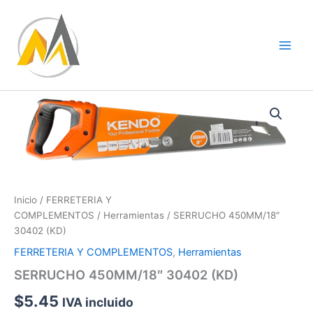
Ir
al
contenido
SERRUCHO
450MM/18"
30402
(KD)
cantidad
Inicio
/
FERRETERIA Y
COMPLEMENTOS
/
Herramientas
/ SERRUCHO 450MM/18″
30402 (KD)
FERRETERIA Y COMPLEMENTOS
,
Herramientas
SERRUCHO 450MM/18″ 30402 (KD)
$
5.45
IVA incluido