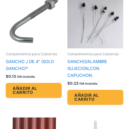
Complementos para Cubiertas
Complementos para Cubiertas
GANCHO J DE 4″ (SOLO
GANCHO/ALAMBRE
GANCHO)*
SUJECION,CON
CAPUCHON.
$
0.13
IVA incluido
$
0.23
IVA incluido
AÑADIR AL
CARRITO
AÑADIR AL
CARRITO
Price
Este
range:
producto