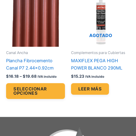
$16.18
through
tiene
$19.68
múltiples
variantes.
Las
opciones
AGOTADO
se
pueden
Canal Ancha
Complementos para Cubiertas
elegir
Plancha Fibrocemento
MAXIFLEX PEGA HIGH
en
Canal P7 2.44×0.92cm
POWER BLANCO 290ML
la
$
16.18
–
$
19.68
$
15.23
IVA incluido
IVA incluido
página
de
SELECCIONAR
LEER MÁS
OPCIONES
producto