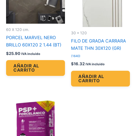
60 X 120 cm.
30 x 120
PORCEL MARVEL NERO
FILO DE GRADA CARRARA
BRILLO 60X120 2 1.44 (BT)
MATE THN 30X120 (GR)
$
25.90
IVA incluido
(1640)
$
16.32
IVA incluido
AÑADIR AL
CARRITO
AÑADIR AL
CARRITO