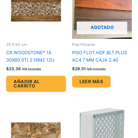
AGOTADO
30 X 60 cm.
Piso Flotante
CR WOODSTONE* 1A
PISO FLOT.HDF.BLT.PLUS
30X60 (IT) 2.16M2 12U
AC4 7 MM CAJA 2.40
$
23.36
$
28.51
IVA incluido
IVA incluido
AÑADIR AL
LEER MÁS
CARRITO