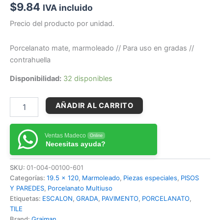
$
9.84
IVA incluido
Precio del producto por unidad.
Porcelanato mate, marmoleado // Para uso en gradas //
contrahuella
Disponibilidad:
32 disponibles
AÑADIR AL CARRITO
Ventas Madeco
Online
Necesitas ayuda?
SKU:
01-004-00100-601
Categorías:
19.5 x 120
,
Marmoleado
,
Piezas especiales
,
PISOS
Y PAREDES
,
Porcelanato Multiuso
Etiquetas:
ESCALON
,
GRADA
,
PAVIMENTO
,
PORCELANATO
,
TILE
Brand:
Graiman