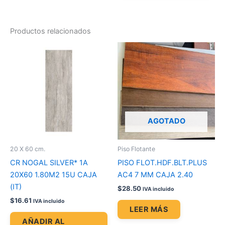
Productos relacionados
AGOTADO
20 X 60 cm.
Piso Flotante
CR NOGAL SILVER* 1A
PISO FLOT.HDF.BLT.PLUS
20X60 1.80M2 15U CAJA
AC4 7 MM CAJA 2.40
(IT)
$
28.50
IVA incluido
$
16.61
IVA incluido
LEER MÁS
AÑADIR AL