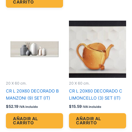
CARRITO
20 X 60 cm.
20 X 60 cm.
CR L 20X60 DECORADO B
CR L 20X60 DECORADO C
MANZONI (9) SET (IT)
LIMONCELLO (3) SET (IT)
$
52.19
$
15.59
IVA incluido
IVA incluido
AÑADIR AL
AÑADIR AL
CARRITO
CARRITO