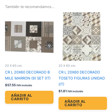
También te recomendamos…
20 X 60 cm.
20 X 60 cm.
CR L 20X60 DECORADO B
CR L 20X60 DECORADO
MILE MARRON (9) SET (IT)
TOSETO FIGURAS UNIDAD
(IT)
$
57.55
IVA incluido
$
1.81
IVA incluido
AÑADIR AL
CARRITO
AÑADIR AL
CARRITO