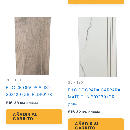
30 x 120
30 x 120
FILO DE GRADA ALISO
FILO DE GRADA CARRARA
30X120 (GR) FLDP0178
MATE THN 30X120 (GR)
$
16.33
IVA incluido
(1640)
$
16.32
IVA incluido
AÑADIR AL
CARRITO
AÑADIR AL
CARRITO