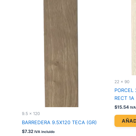
22 x 90
PORCEL 
RECT 1A 1
$
15.54
IVA
9.5 x 120
AÑAD
BARREDERA 9.5X120 TECA (GR)
$
7.32
IVA incluido