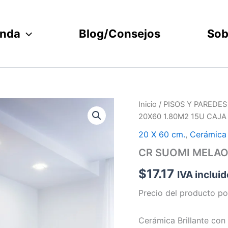
enda
Blog/Consejos
Sob
CR
Inicio
/
PISOS Y PAREDES
SUOMI
20X60 1.80M2 15U CAJA 
MELAO*
1A
20 X 60 cm.
,
Cerámica
20X60
CR SUOMI MELAO*
1.80M2
15U
$
17.17
IVA incluid
CAJA
(IT)
Precio del producto po
cantidad
Cerámica Brillante con 