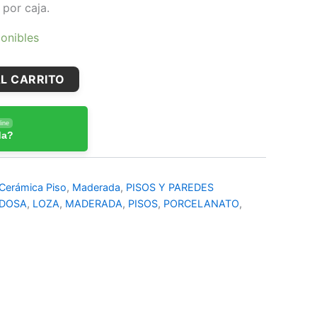
 por caja.
onibles
L CARRITO
ine
da?
Cerámica Piso
,
Maderada
,
PISOS Y PAREDES
DOSA
,
LOZA
,
MADERADA
,
PISOS
,
PORCELANATO
,