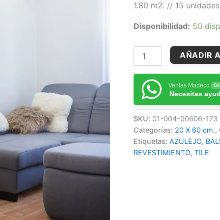
1.80 m2. // 15 unidades
Disponibilidad:
50 disp
AÑADIR A
Ventas Madeco
Onl
Necesitas ayu
SKU:
01-004-00606-173
Categorías:
20 X 60 cm.
,
Etiquetas:
AZULEJO
,
BAL
REVESTIMIENTO
,
TILE