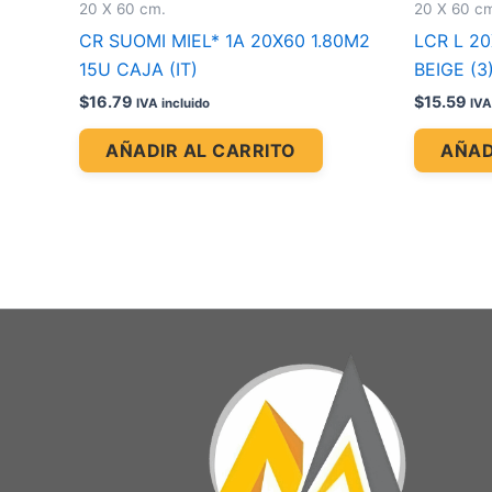
20 X 60 cm.
20 X 60 c
CR SUOMI MIEL* 1A 20X60 1.80M2
LCR L 2
15U CAJA (IT)
BEIGE (3)
$
16.79
$
15.59
IVA incluido
IVA
AÑADIR AL CARRITO
AÑAD