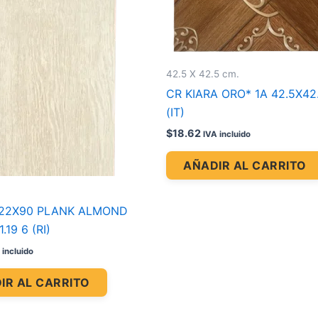
42.5 X 42.5 cm.
CR KIARA ORO* 1A 42.5X42.
(IT)
$
18.62
IVA incluido
AÑADIR AL CARRITO
22X90 PLANK ALMOND
.19 6 (RI)
 incluido
IR AL CARRITO