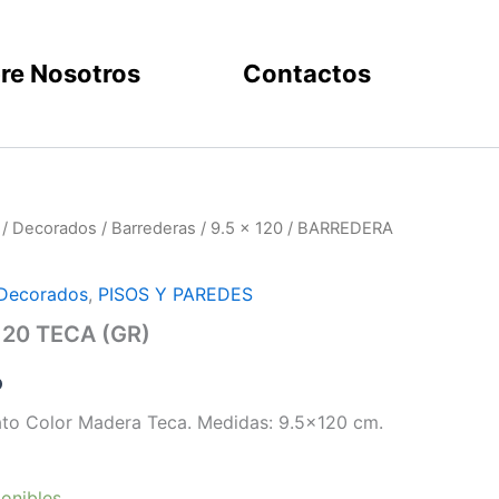
re Nosotros
Contactos
/
Decorados
/
Barrederas
/
9.5 x 120
/ BARREDERA
Decorados
,
PISOS Y PAREDES
20 TECA (GR)
o
ato Color Madera Teca. Medidas: 9.5×120 cm.
onibles