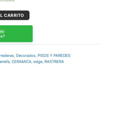
L CARRITO
ine
da?
rrederas
,
Decorados
,
PISOS Y PAREDES
enefa
,
CERAMICA
,
edge
,
RASTRERA