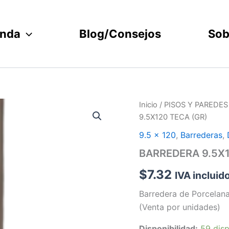
enda
Blog/Consejos
Sob
BARREDERA
Inicio
/
PISOS Y PAREDES
9.5X120
9.5X120 TECA (GR)
TECA
(GR)
9.5 x 120
,
Barrederas
,
cantidad
BARREDERA 9.5X1
$
7.32
IVA incluid
Barredera de Porcelan
(Venta por unidades)
Disponibilidad:
59 disp