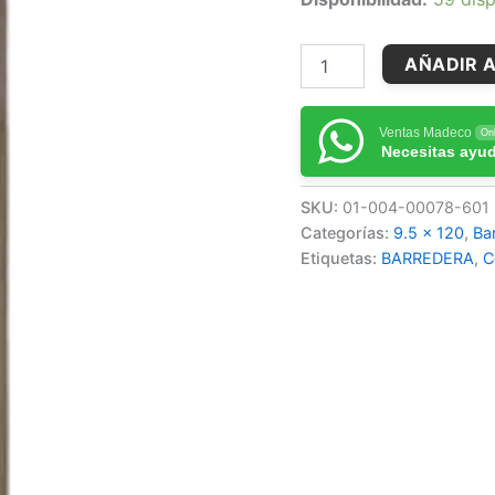
AÑADIR A
Ventas Madeco
Onl
Necesitas ayu
SKU:
01-004-00078-601
Categorías:
9.5 x 120
,
Ba
Etiquetas:
BARREDERA
,
C