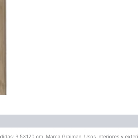
idas: 9.5×120 cm. Marca Graiman. Usos interiores y exter