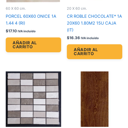
60 X 60 cm.
20 X 60 cm.
PORCEL 60X60 ONICE 1A
CR ROBLE CHOCOLATE* 1A
1.44 4 (RI)
20X60 1.80M2 15U CAJA
(IT)
$
17.10
IVA incluido
$
16.36
IVA incluido
AÑADIR AL
CARRITO
AÑADIR AL
CARRITO