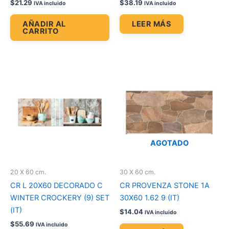
$
21.29
$
38.19
IVA incluido
IVA incluido
AÑADIR AL
LEER MÁS
CARRITO
AGOTADO
20 X 60 cm.
30 X 60 cm.
CR L 20X60 DECORADO C
CR PROVENZA STONE 1A
WINTER CROCKERY (9) SET
30X60 1.62 9 (IT)
(IT)
$
14.04
IVA incluido
$
55.69
IVA incluido