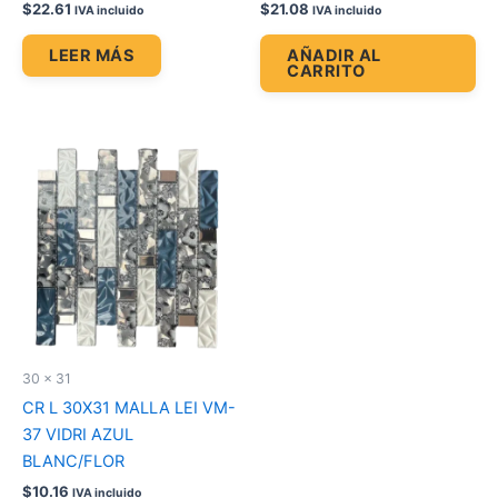
$
22.61
$
21.08
IVA incluido
IVA incluido
LEER MÁS
AÑADIR AL
CARRITO
30 x 31
CR L 30X31 MALLA LEI VM-
37 VIDRI AZUL
BLANC/FLOR
$
10.16
IVA incluido