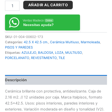
AÑADIR AL CARRITO
Ventas Madeco
Online
Necesitas ayuda?
SKU:
01-004-00602-173
Categorías:
42.5 X 42.5 cm.
,
Cerámica Multiuso
,
Marmoleada
,
PISOS Y PAREDES
Etiquetas:
AZULEJO
,
BALDOSA
,
LOZA
,
MULTIUSO
,
PORCELANATO
,
REVESTIMIENTO
,
TILE
Descripción
Cerámica brillante con protectiva, antideslizante. Caja de
2.16 m2. // 12 unidades por caja. Marca Italpisos, formato
42.5×42.5. Usos: pisos interiores, paredes interiores y
exteriores. Variación moderada en diseño y tonalidad (V2).