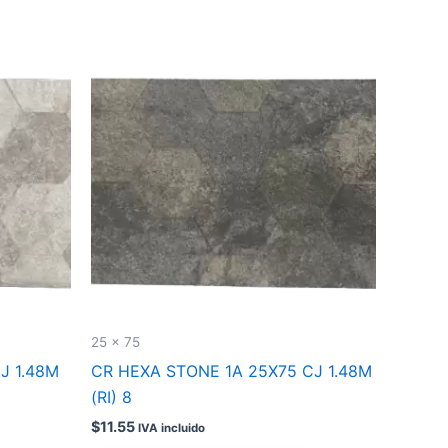
25 x 75
J 1.48M
CR HEXA STONE 1A 25X75 CJ 1.48M
(RI) 8
$
11.55
IVA incluido