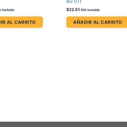
8U (IT)
$
22.61
A incluido
IVA incluido
IR AL CARRITO
AÑADIR AL CARRITO