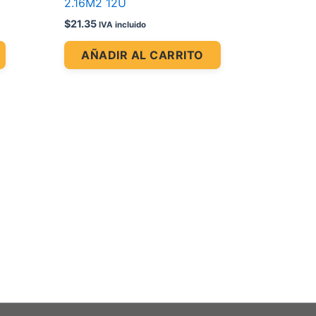
2.16M2 12U
$
21.35
IVA incluido
AÑADIR AL CARRITO