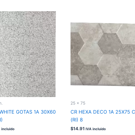
m.
25 x 75
 WHITE GOTAS 1A 30X60
CR HEXA DECO 1A 25X75 C
I)
(RI) 8
$
14.91
 incluido
IVA incluido