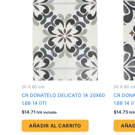
20 X 60 cm.
20 X 60 c
CR DONATELO DELICATO 1A 20X60
CR DONA
1.68 14 (IT)
1.68 14 (I
$
14.71
$
14.75
IVA incluido
IVA
AÑADIR AL CARRITO
AÑAD