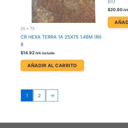
(IT)
$
20.90
IV
AÑAD
25 x 75
CR HEXA TERRA 1A 25X75 1.48M (RI)
8
$
14.92
IVA incluido
AÑADIR AL CARRITO
1
2
→