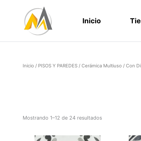
Ir
al
Inicio
Ti
contenido
Inicio
/
PISOS Y PAREDES
/
Cerámica Multiuso
/ Con D
Mostrando 1–12 de 24 resultados