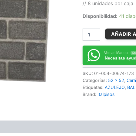
// 8 unidades por caja
Disponibilidad:
41 disp
AÑADIR A
Ventas Madeco
Onl
Necesitas ayu
SKU:
01-004-00674-173
Categorías:
52 x 52
,
Cerá
Etiquetas:
AZULEJO
,
BAL
Brand:
Italpisos