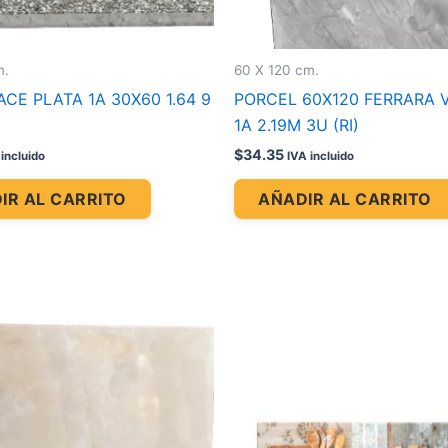
m.
60 X 120 cm.
CE PLATA 1A 30X60 1.64 9
PORCEL 60X120 FERRARA 
1A 2.19M 3U (RI)
$
34.35
 incluido
IVA incluido
IR AL CARRITO
AÑADIR AL CARRITO