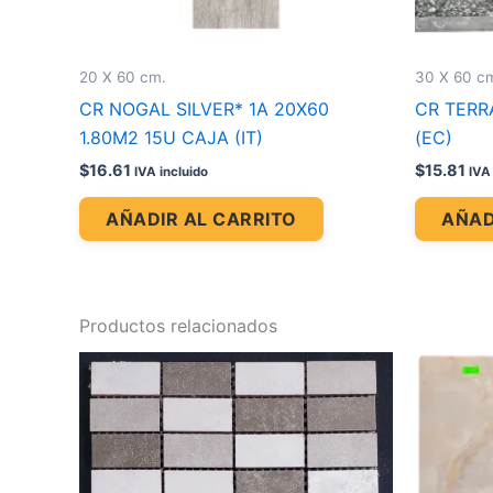
20 X 60 cm.
30 X 60 c
CR NOGAL SILVER* 1A 20X60
CR TERRA
1.80M2 15U CAJA (IT)
(EC)
$
16.61
$
15.81
IVA incluido
IVA
AÑADIR AL CARRITO
AÑAD
Productos relacionados