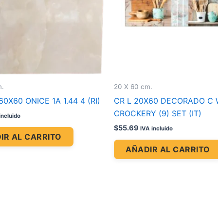
m.
20 X 60 cm.
0X60 ONICE 1A 1.44 4 (RI)
CR L 20X60 DECORADO C 
CROCKERY (9) SET (IT)
incluido
$
55.69
IVA incluido
IR AL CARRITO
AÑADIR AL CARRITO