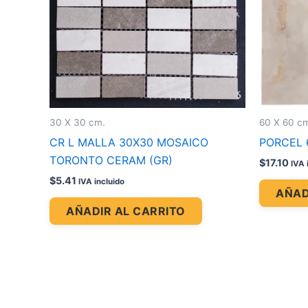
30 X 30 cm.
60 X 60 c
CR L MALLA 30X30 MOSAICO
PORCEL 6
TORONTO CERAM (GR)
$
17.10
IVA 
$
5.41
IVA incluido
AÑAD
AÑADIR AL CARRITO