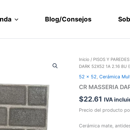
enda
Blog/Consejos
Sob
CR
Inicio
/
PISOS Y PAREDES
MASSERIA
DARK 52X52 1A 2.16 8U (
DARK
52X52
52 x 52
,
Cerámica Mul
1A
CR MASSERIA DARK
2.16
8U
$
22.61
IVA inclu
(IT)
cantidad
Precio del producto po
Cerámica mate, antides