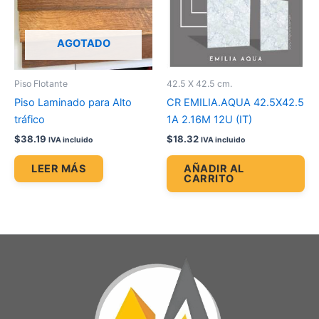
AGOTADO
Piso Flotante
42.5 X 42.5 cm.
Piso Laminado para Alto
CR EMILIA.AQUA 42.5X42.5
tráfico
1A 2.16M 12U (IT)
$
38.19
$
18.32
IVA incluido
IVA incluido
LEER MÁS
AÑADIR AL
CARRITO