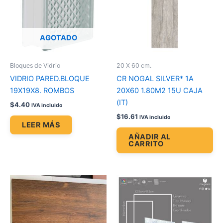
AGOTADO
Bloques de Vidrio
20 X 60 cm.
VIDRIO PARED.BLOQUE
CR NOGAL SILVER* 1A
19X19X8. ROMBOS
20X60 1.80M2 15U CAJA
(IT)
$
4.40
IVA incluido
$
16.61
IVA incluido
LEER MÁS
AÑADIR AL
CARRITO