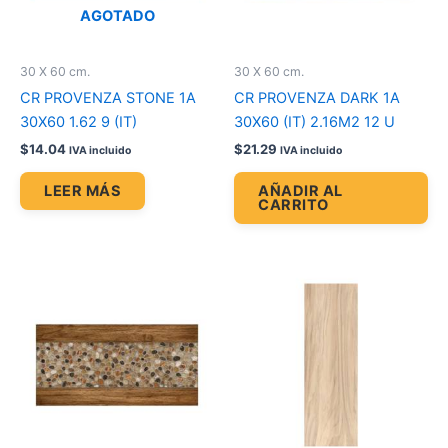
AGOTADO
30 X 60 cm.
30 X 60 cm.
CR PROVENZA STONE 1A
CR PROVENZA DARK 1A
30X60 1.62 9 (IT)
30X60 (IT) 2.16M2 12 U
$
14.04
$
21.29
IVA incluido
IVA incluido
LEER MÁS
AÑADIR AL
CARRITO