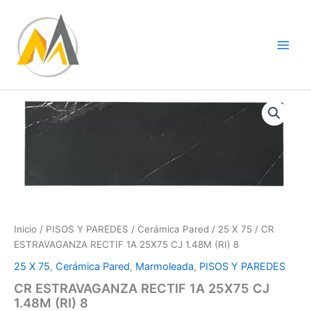
Ir
al
contenido
CR
ESTRAVAGANZA
RECTIF
1A
25X75
CJ
1.48M
(RI)
8
cantidad
Inicio
/
PISOS Y PAREDES
/
Cerámica Pared
/
25 X 75
/ CR
ESTRAVAGANZA RECTIF 1A 25X75 CJ 1.48M (RI) 8
25 X 75
,
Cerámica Pared
,
Marmoleada
,
PISOS Y PAREDES
CR ESTRAVAGANZA RECTIF 1A 25X75 CJ
1.48M (RI) 8