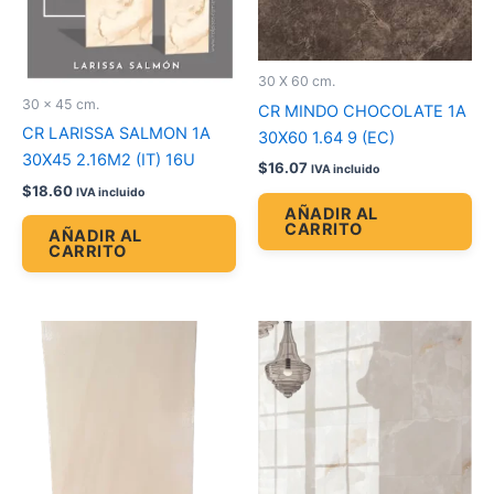
30 X 60 cm.
30 x 45 cm.
CR MINDO CHOCOLATE 1A
CR LARISSA SALMON 1A
30X60 1.64 9 (EC)
30X45 2.16M2 (IT) 16U
$
16.07
IVA incluido
$
18.60
IVA incluido
AÑADIR AL
CARRITO
AÑADIR AL
CARRITO