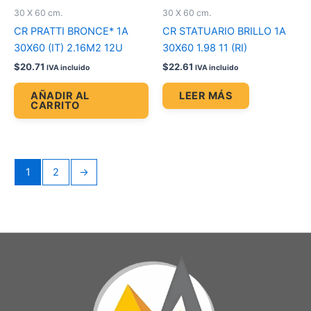
30 X 60 cm.
30 X 60 cm.
CR PRATTI BRONCE* 1A
CR STATUARIO BRILLO 1A
30X60 (IT) 2.16M2 12U
30X60 1.98 11 (RI)
$
20.71
$
22.61
IVA incluido
IVA incluido
AÑADIR AL
LEER MÁS
CARRITO
1
2
→