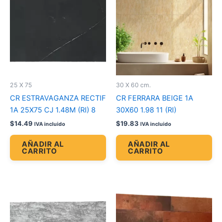
25 X 75
30 X 60 cm.
CR ESTRAVAGANZA RECTIF
CR FERRARA BEIGE 1A
1A 25X75 CJ 1.48M (RI) 8
30X60 1.98 11 (RI)
$
14.49
$
19.83
IVA incluido
IVA incluido
AÑADIR AL
AÑADIR AL
CARRITO
CARRITO