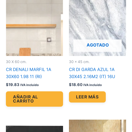
AGOTADO
30 X 60 cm.
30 x 45 cm.
CR DENALI MARFIL 1A
CR DI GARDA AZUL 1A
30X60 1.98 11 (RI)
30X45 2.16M2 (IT) 16U
$
19.83
$
18.60
IVA incluido
IVA incluido
AÑADIR AL
LEER MÁS
CARRITO