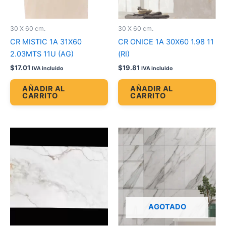
30 X 60 cm.
30 X 60 cm.
CR MISTIC 1A 31X60
CR ONICE 1A 30X60 1.98 11
2.03MTS 11U (AG)
(RI)
$
17.01
$
19.81
IVA incluido
IVA incluido
AÑADIR AL
AÑADIR AL
CARRITO
CARRITO
AGOTADO