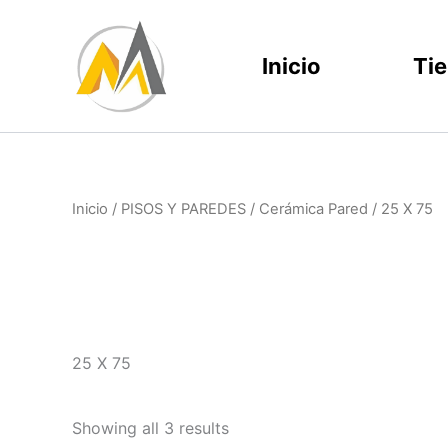
Ir
al
Inicio
Ti
contenido
Inicio
/
PISOS Y PAREDES
/
Cerámica Pared
/ 25 X 75
25 X 75
Showing all 3 results