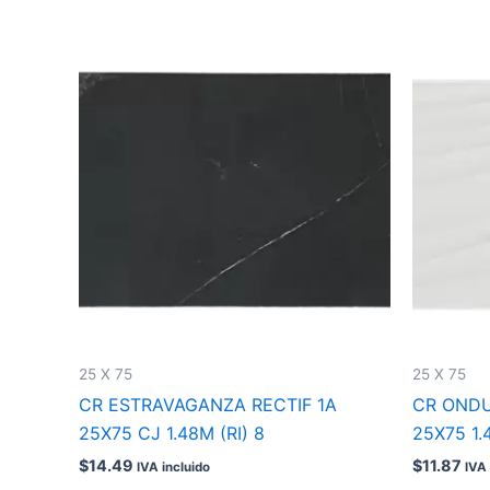
25 X 75
25 X 75
CR ESTRAVAGANZA RECTIF 1A
CR ONDU
25X75 CJ 1.48M (RI) 8
25X75 1.
$
14.49
$
11.87
IVA incluido
IVA 