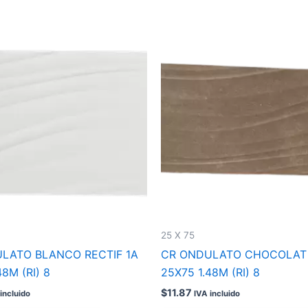
25 X 75
LATO BLANCO RECTIF 1A
CR ONDULATO CHOCOLAT 
48M (RI) 8
25X75 1.48M (RI) 8
$
11.87
incluido
IVA incluido