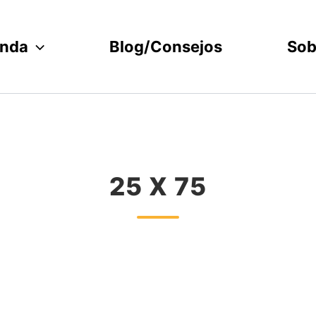
enda
Blog/Consejos
Sob
25 X 75