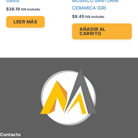
tráfico
MOSAICO SANTORINI
CERAMICA (GR)
$
38.19
IVA incluido
$
8.45
IVA incluido
LEER MÁS
AÑADIR AL
CARRITO
Contacto