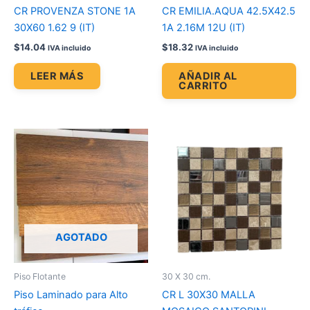
CR PROVENZA STONE 1A
CR EMILIA.AQUA 42.5X42.5
30X60 1.62 9 (IT)
1A 2.16M 12U (IT)
$
14.04
$
18.32
IVA incluido
IVA incluido
LEER MÁS
AÑADIR AL
CARRITO
AGOTADO
Piso Flotante
30 X 30 cm.
Piso Laminado para Alto
CR L 30X30 MALLA