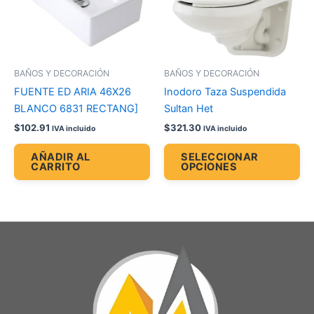
La
op
se
pu
BAÑOS Y DECORACIÓN
BAÑOS Y DECORACIÓN
ele
FUENTE ED ARIA 46X26
Inodoro Taza Suspendida
en
BLANCO 6831 RECTANG]
Sultan Het
la
$
102.91
$
321.30
IVA incluido
IVA incluido
pá
de
AÑADIR AL
SELECCIONAR
CARRITO
OPCIONES
pr