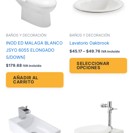
var
La
op
se
pu
BAÑOS Y DECORACIÓN
BAÑOS Y DECORACIÓN
ele
INOD ED MALAGA BLANCO
Lavatorio Oakbrook
en
JSYO 6055 ELONGADO
$
45.17
–
$
49.76
IVA incluido
la
S/DOWN]
pá
SELECCIONAR
$
179.68
IVA incluido
OPCIONES
de
pr
AÑADIR AL
CARRITO
Es
pr
tie
múl
var