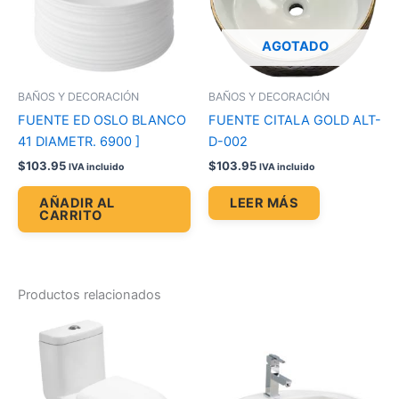
AGOTADO
BAÑOS Y DECORACIÓN
BAÑOS Y DECORACIÓN
FUENTE ED OSLO BLANCO
FUENTE CITALA GOLD ALT-
41 DIAMETR. 6900 ]
D-002
$
103.95
$
103.95
IVA incluido
IVA incluido
AÑADIR AL
LEER MÁS
CARRITO
Productos relacionados
Price
Es
range:
pr
$45.17
through
tie
$49.76
múl