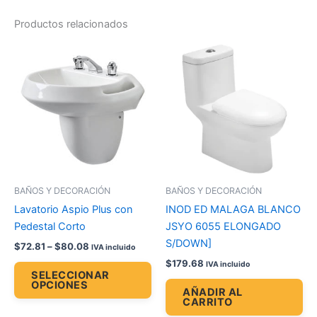
Productos relacionados
Price
Este
range:
producto
$72.81
through
tiene
$80.08
múltiples
variantes.
Las
opciones
se
pueden
BAÑOS Y DECORACIÓN
BAÑOS Y DECORACIÓN
elegir
Lavatorio Aspio Plus con
INOD ED MALAGA BLANCO
en
Pedestal Corto
JSYO 6055 ELONGADO
la
S/DOWN]
$
72.81
–
$
80.08
IVA incluido
página
$
179.68
IVA incluido
de
SELECCIONAR
OPCIONES
producto
AÑADIR AL
CARRITO