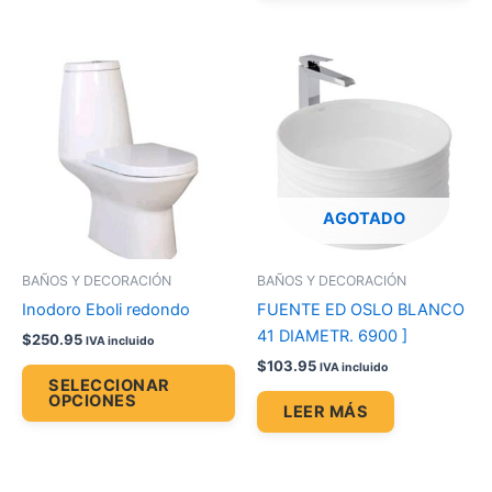
Este
producto
tiene
múltiples
variantes.
Las
opciones
AGOTADO
se
pueden
BAÑOS Y DECORACIÓN
BAÑOS Y DECORACIÓN
elegir
Inodoro Eboli redondo
FUENTE ED OSLO BLANCO
en
41 DIAMETR. 6900 ]
$
250.95
IVA incluido
la
$
103.95
IVA incluido
página
SELECCIONAR
OPCIONES
de
LEER MÁS
producto