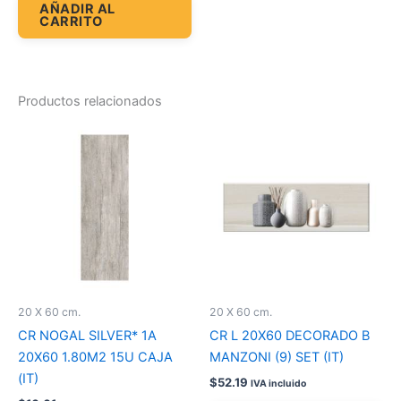
AÑADIR AL
CARRITO
Productos relacionados
20 X 60 cm.
20 X 60 cm.
CR NOGAL SILVER* 1A
CR L 20X60 DECORADO B
20X60 1.80M2 15U CAJA
MANZONI (9) SET (IT)
(IT)
$
52.19
IVA incluido