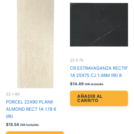
25 X 75
CR ESTRAVAGANZA RECTIF
1A 25X75 CJ 1.48M (RI) 8
$
14.49
IVA incluido
22 x 90
AÑADIR AL
CARRITO
PORCEL 22X90 PLANK
ALMOND RECT 1A 1.19 6
(RI)
$
15.54
IVA incluido