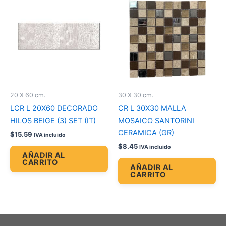
20 X 60 cm.
30 X 30 cm.
LCR L 20X60 DECORADO
CR L 30X30 MALLA
HILOS BEIGE (3) SET (IT)
MOSAICO SANTORINI
CERAMICA (GR)
$
15.59
IVA incluido
$
8.45
IVA incluido
AÑADIR AL
CARRITO
AÑADIR AL
CARRITO