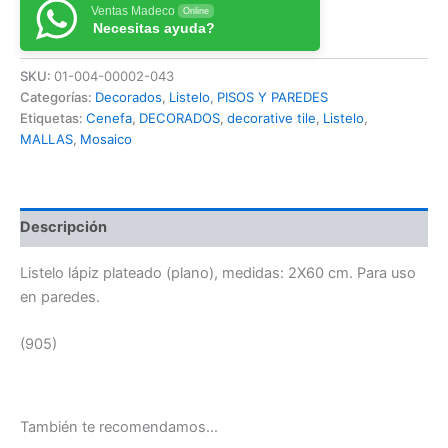
Ventas Madeco
Online
Necesitas ayuda?
SKU:
01-004-00002-043
Categorías:
Decorados
,
Listelo
,
PISOS Y PAREDES
Etiquetas:
Cenefa
,
DECORADOS
,
decorative tile
,
Listelo
,
MALLAS
,
Mosaico
Descripción
Listelo lápiz plateado (plano), medidas: 2X60 cm. Para uso
en paredes.
(905)
También te recomendamos…