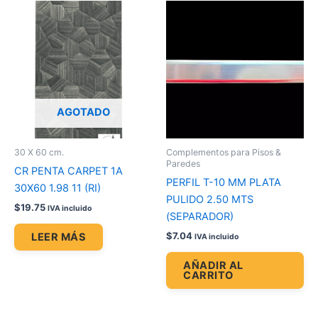
AGOTADO
30 X 60 cm.
Complementos para Pisos &
Paredes
CR PENTA CARPET 1A
PERFIL T-10 MM PLATA
30X60 1.98 11 (RI)
PULIDO 2.50 MTS
$
19.75
IVA incluido
(SEPARADOR)
$
7.04
LEER MÁS
IVA incluido
AÑADIR AL
CARRITO