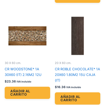
30 X 60 cm.
20 X 60 cm.
CR WOODSTONE* 1A
CR ROBLE CHOCOLATE* 1A
30X60 (IT) 2.16M2 12U
20X60 1.80M2 15U CAJA
(IT)
$
23.36
IVA incluido
$
16.36
IVA incluido
AÑADIR AL
CARRITO
AÑADIR AL
CARRITO