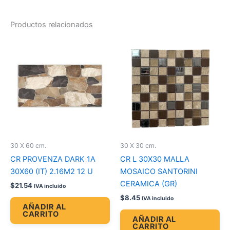
Productos relacionados
30 X 60 cm.
30 X 30 cm.
CR PROVENZA DARK 1A
CR L 30X30 MALLA
30X60 (IT) 2.16M2 12 U
MOSAICO SANTORINI
CERAMICA (GR)
$
21.54
IVA incluido
$
8.45
IVA incluido
AÑADIR AL
CARRITO
AÑADIR AL
CARRITO