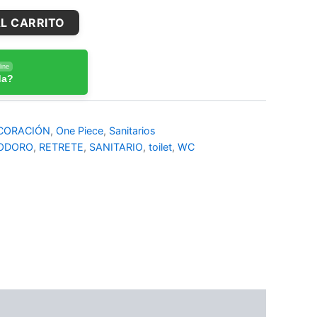
L CARRITO
ine
da?
CORACIÓN
,
One Piece
,
Sanitarios
ODORO
,
RETRETE
,
SANITARIO
,
toilet
,
WC