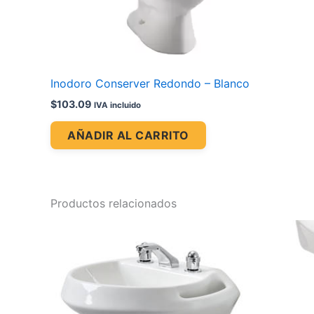
Inodoro Conserver Redondo – Blanco
$
103.09
IVA incluido
AÑADIR AL CARRITO
Productos relacionados
Price
Este
range:
producto
$72.81
through
tiene
$80.08
múltiples
variantes.