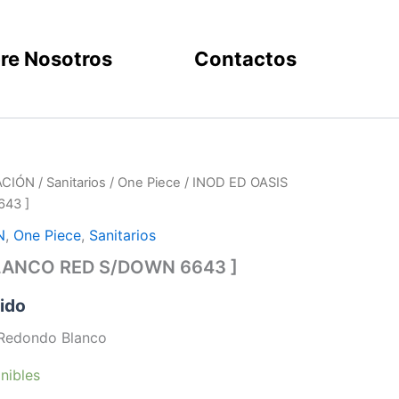
re Nosotros
Contactos
ACIÓN
/
Sanitarios
/
One Piece
/ INOD ED OASIS
43 ]
N
,
One Piece
,
Sanitarios
LANCO RED S/DOWN 6643 ]
uido
 Redondo Blanco
nibles