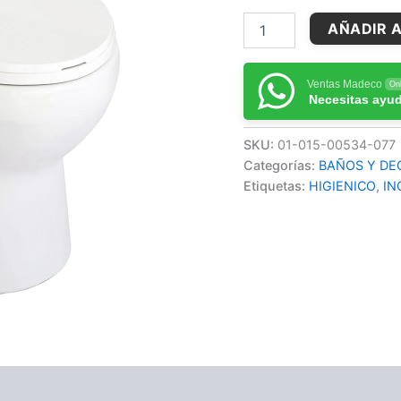
AÑADIR A
Ventas Madeco
Onl
Necesitas ayu
SKU:
01-015-00534-077
Categorías:
BAÑOS Y DE
Etiquetas:
HIGIENICO
,
IN