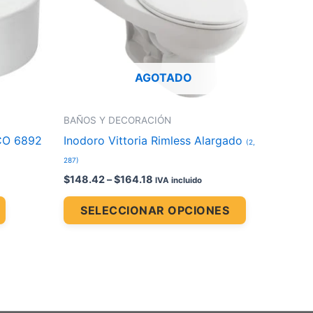
Las
opciones
se
pueden
AGOTADO
elegir
en
la
BAÑOS Y DECORACIÓN
página
CO 6892
Inodoro Vittoria Rimless Alargado
(2,
de
287)
producto
$
148.42
–
$
164.18
IVA incluido
SELECCIONAR OPCIONES