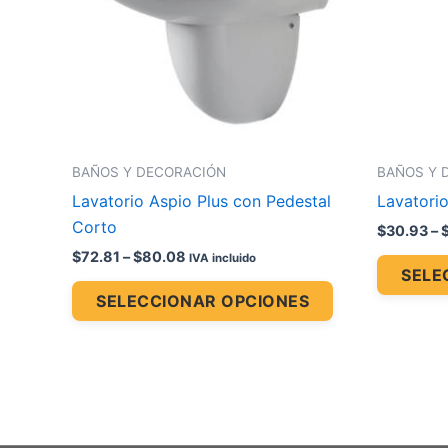
Las
opciones
se
pueden
elegir
en
la
BAÑOS Y DECORACIÓN
BAÑOS Y 
página
Lavatorio Aspio Plus con Pedestal
Lavatori
de
Corto
$
30.93
–
producto
$
72.81
–
$
80.08
IVA incluido
SELE
SELECCIONAR OPCIONES