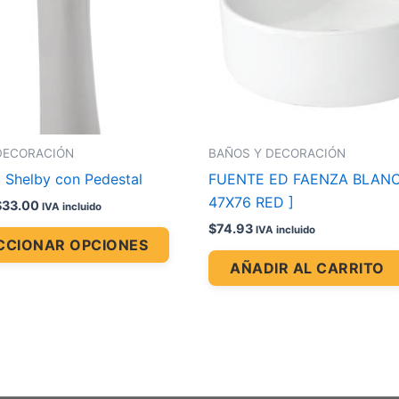
Las
opciones
se
pueden
elegir
en
la
DECORACIÓN
BAÑOS Y DECORACIÓN
página
o Shelby con Pedestal
FUENTE ED FAENZA BLAN
de
47X76 RED ]
$
33.00
IVA incluido
producto
$
74.93
IVA incluido
CCIONAR OPCIONES
AÑADIR AL CARRITO