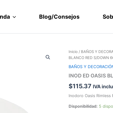
enda
Blog/Consejos
Sob
INOD
Inicio
/
BAÑOS Y DECOR
ED
BLANCO RED S/DOWN 66
OASIS
BLANCO
BAÑOS Y DECORACIÓ
RED
INOD ED OASIS B
S/DOWN
6643
$
115.37
IVA incl
]
cantidad
Inodoro Oasis Rimless
Disponibilidad:
5 dispo