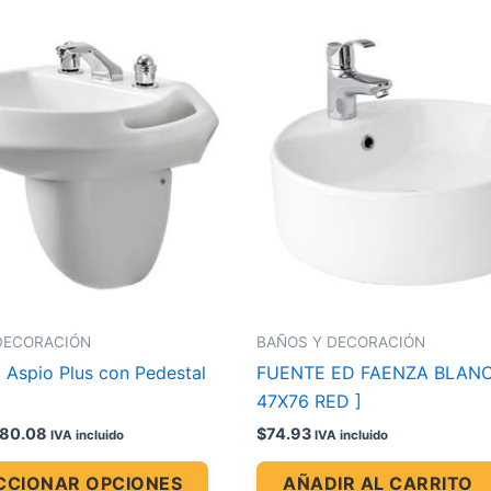
Price
Este
range:
producto
$72.81
through
tiene
$80.08
múltiples
variantes.
Las
opciones
se
pueden
elegir
en
la
DECORACIÓN
BAÑOS Y DECORACIÓN
página
 Aspio Plus con Pedestal
FUENTE ED FAENZA BLAN
de
47X76 RED ]
producto
80.08
$
74.93
IVA incluido
IVA incluido
CCIONAR OPCIONES
AÑADIR AL CARRITO