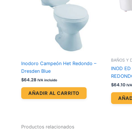
BAÑOS Y 
Inodoro Campeón Het Redondo –
INOD ED
Dresden Blue
REDONDO
$
64.28
IVA incluido
$
64.10
IVA
AÑADIR AL CARRITO
AÑAD
Productos relacionados