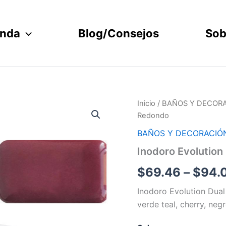
enda
Blog/Consejos
Sob
Inodoro
Inicio
/
BAÑOS Y DECOR
Evolution
Redondo
Dual
Redondo
BAÑOS Y DECORACIÓ
cantidad
Inodoro Evolution
$
69.46
–
$
94.
Inodoro Evolution Dual
verde teal, cherry, negr