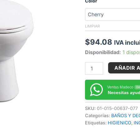
Color
LIMPIAR
$
94.08
IVA inclu
Disponibilidad:
1 dispo
AÑADIR A
Ventas Madeco
Onl
Necesitas ayu
SKU:
01-015-00637-077
Categorías:
BAÑOS Y DE
Etiquetas:
HIGIENICO
,
IN