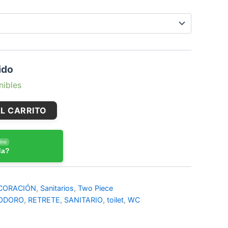
ido
nibles
L CARRITO
ine
da?
CORACIÓN
,
Sanitarios
,
Two Piece
ODORO
,
RETRETE
,
SANITARIO
,
toilet
,
WC