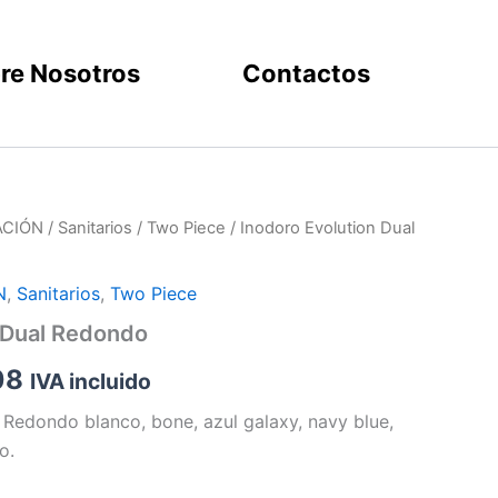
re Nosotros
Contactos
ACIÓN
/
Sanitarios
/
Two Piece
/ Inodoro Evolution Dual
Price
range:
N
,
Sanitarios
,
Two Piece
$69.46
 Dual Redondo
through
08
IVA incluido
$94.08
 Redondo blanco, bone, azul galaxy, navy blue,
o.