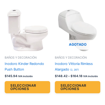
Price
Este
Es
range:
producto
pr
$148.42
tiene
through
tie
$164.18
múltiples
múl
variantes.
var
Las
La
opciones
op
AGOTADO
se
se
pueden
pu
BAÑOS Y DECORACIÓN
BAÑOS Y DECORACIÓN
elegir
ele
Inodoro Kinder Redondo
Inodoro Vittoria Rimless
en
en
Push Button
Alargado
(2, 287)
la
la
$
145.94
$
148.42
–
$
164.18
IVA incluido
IVA incluido
página
pá
de
de
SELECCIONAR
SELECCIONAR
OPCIONES
OPCIONES
producto
pr