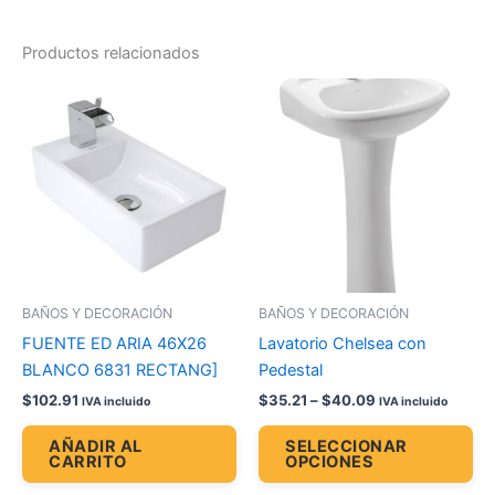
Productos relacionados
Price
Es
range:
pr
$35.21
through
tie
$40.09
múl
var
La
op
se
pu
BAÑOS Y DECORACIÓN
BAÑOS Y DECORACIÓN
ele
FUENTE ED ARIA 46X26
Lavatorio Chelsea con
en
BLANCO 6831 RECTANG]
Pedestal
la
$
102.91
$
35.21
–
$
40.09
IVA incluido
IVA incluido
pá
de
AÑADIR AL
SELECCIONAR
CARRITO
OPCIONES
pr