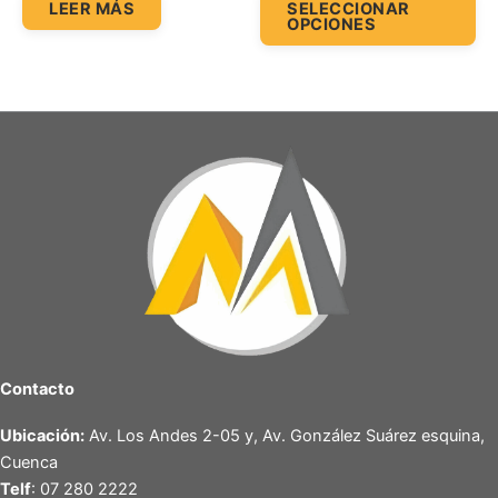
LEER MÁS
SELECCIONAR
OPCIONES
pr
Contacto
Ubicación:
Av. Los Andes 2-05 y, Av. González Suárez esquina,
Cuenca
Telf
: 07 280 2222