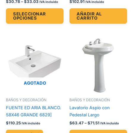
$
30.78
–
$
33.03
$
102.91
IVA incluido
IVA incluido
página
de
SELECCIONAR
AÑADIR AL
OPCIONES
CARRITO
producto
Price
Es
range:
pr
$63.47
through
tie
$71.51
múl
var
La
op
AGOTADO
se
pu
BAÑOS Y DECORACIÓN
BAÑOS Y DECORACIÓN
ele
FUENTE ED ARIA BLANCO.
Lavatorio Aspio con
en
58X46 GRANDE 6829]
Pedestal Largo
la
$
110.25
$
63.47
–
$
71.51
IVA incluido
IVA incluido
pá
de