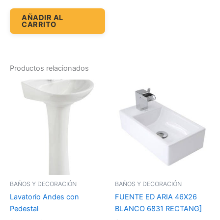
AÑADIR AL
CARRITO
Productos relacionados
Price
Este
range:
producto
$30.78
through
tiene
$33.03
múltiples
variantes.
Las
opciones
se
pueden
BAÑOS Y DECORACIÓN
BAÑOS Y DECORACIÓN
elegir
Lavatorio Andes con
FUENTE ED ARIA 46X26
en
Pedestal
BLANCO 6831 RECTANG]
la