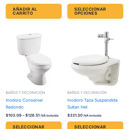
de
AÑADIR AL
SELECCIONAR
CARRITO
OPCIONES
pr
Price
Este
Es
range:
producto
pr
$103.09
through
tiene
tie
$126.51
múltiples
múl
variantes.
var
Las
La
opciones
op
se
se
pueden
pu
BAÑOS Y DECORACIÓN
BAÑOS Y DECORACIÓN
elegir
ele
Inodoro Conserver
Inodoro Taza Suspendida
en
en
Redondo
Sultan Het
la
la
$
103.09
–
$
126.51
$
321.30
IVA incluido
IVA incluido
página
pá
de
de
SELECCIONAR
SELECCIONAR