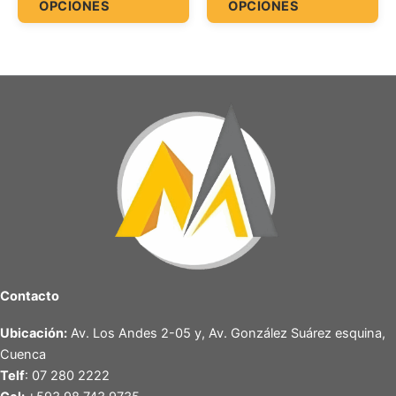
OPCIONES
OPCIONES
producto
pr
Contacto
Ubicación:
Av. Los Andes 2-05 y, Av. González Suárez esquina,
Cuenca
Telf
: 07 280 2222