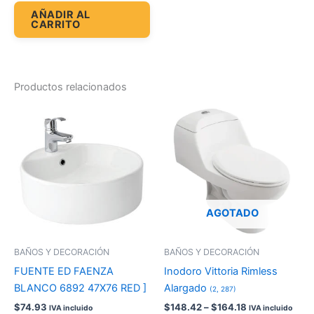
AÑADIR AL
CARRITO
Productos relacionados
Price
Es
range:
pr
$148.42
through
tie
$164.18
múl
var
La
op
AGOTADO
se
pu
BAÑOS Y DECORACIÓN
BAÑOS Y DECORACIÓN
ele
FUENTE ED FAENZA
Inodoro Vittoria Rimless
en
BLANCO 6892 47X76 RED ]
Alargado
(2, 287)
la
$
74.93
$
148.42
–
$
164.18
IVA incluido
IVA incluido
pá