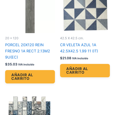
20 x 120
42.5 X 42.5 cm.
PORCEL 20X120 REIN
CR VELETA AZUL 1A
FRESNO 1A RECT 2.13M2
42.5X42.5 1.99 11 (IT)
9U(EC)
$
21.08
IVA incluido
$
35.03
IVA incluido
AÑADIR AL
CARRITO
AÑADIR AL
CARRITO