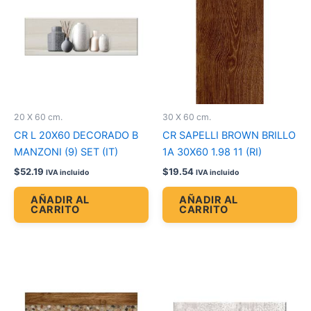
20 X 60 cm.
30 X 60 cm.
CR L 20X60 DECORADO B
CR SAPELLI BROWN BRILLO
MANZONI (9) SET (IT)
1A 30X60 1.98 11 (RI)
$
52.19
$
19.54
IVA incluido
IVA incluido
AÑADIR AL
AÑADIR AL
CARRITO
CARRITO