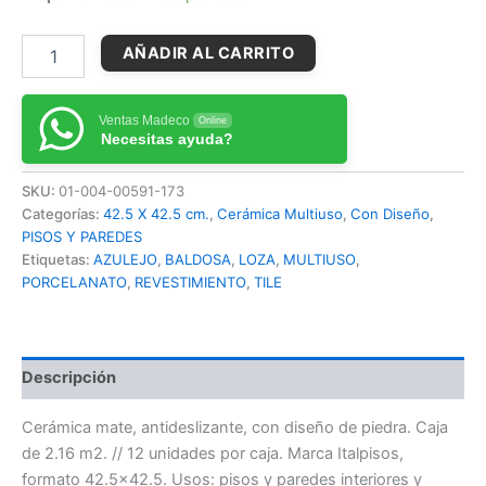
AÑADIR AL CARRITO
Ventas Madeco
Online
Necesitas ayuda?
SKU:
01-004-00591-173
Categorías:
42.5 X 42.5 cm.
,
Cerámica Multiuso
,
Con Diseño
,
PISOS Y PAREDES
Etiquetas:
AZULEJO
,
BALDOSA
,
LOZA
,
MULTIUSO
,
PORCELANATO
,
REVESTIMIENTO
,
TILE
Descripción
Cerámica mate, antideslizante, con diseño de piedra. Caja
de 2.16 m2. // 12 unidades por caja. Marca Italpisos,
formato 42.5×42.5. Usos: pisos y paredes interiores y