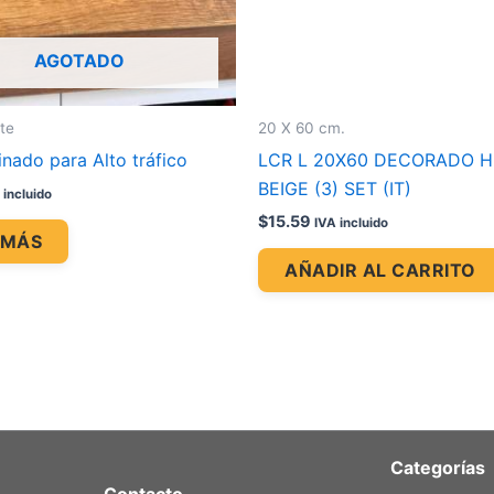
AGOTADO
nte
20 X 60 cm.
nado para Alto tráfico
LCR L 20X60 DECORADO H
BEIGE (3) SET (IT)
 incluido
$
15.59
IVA incluido
 MÁS
AÑADIR AL CARRITO
Categorías