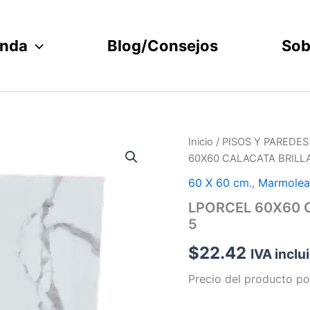
enda
Blog/Consejos
Sob
Inicio
/
PISOS Y PAREDES
60X60 CALACATA BRILLAN
60 X 60 cm.
,
Marmole
LPORCEL 60X60 C
5
$
22.42
IVA inclu
Precio del producto po