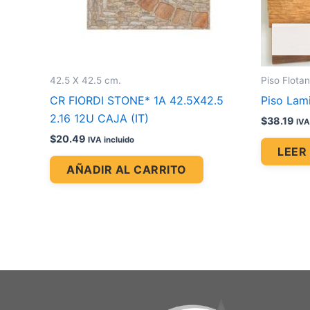
42.5 X 42.5 cm.
Piso Flota
CR FIORDI STONE* 1A 42.5X42.5
Piso Lami
2.16 12U CAJA (IT)
$
38.19
IVA
$
20.49
IVA incluido
LEER
AÑADIR AL CARRITO