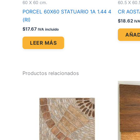
60 X 60 cm.
60.5 X 60.
PORCEL 60X60 STATUARIO 1A 1.44 4
CR AOSTA
(RI)
$
18.62
IVA
$
17.67
IVA incluido
AÑAD
LEER MÁS
Productos relacionados