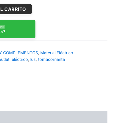
L CARRITO
ine
da?
 Y COMPLEMENTOS
,
Material Eléctrico
outlet
,
eléctrico
,
luz
,
tomacorriente