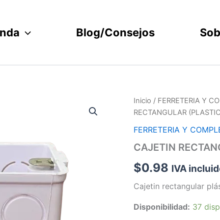
enda
Blog/Consejos
Sob
CAJETIN
Inicio
/
FERRETERIA Y 
RECTANGULAR
RECTANGULAR (PLASTI
(PLASTICO)
cantidad
FERRETERIA Y COMP
CAJETIN RECTAN
$
0.98
IVA inclui
Cajetin rectangular plá
Disponibilidad:
37 disp