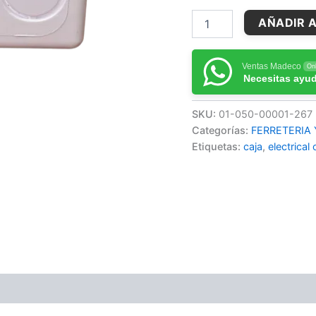
AÑADIR A
Ventas Madeco
Onl
Necesitas ayu
SKU:
01-050-00001-267
Categorías:
FERRETERIA
Etiquetas:
caja
,
electrical 