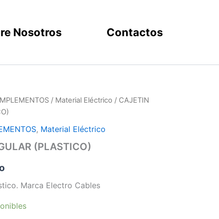
re Nosotros
Contactos
COMPLEMENTOS
/
Material Eléctrico
/ CAJETIN
CO)
LEMENTOS
,
Material Eléctrico
GULAR (PLASTICO)
do
stico. Marca Electro Cables
onibles