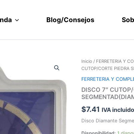
enda
Blog/Consejos
Sob
DISCO
Inicio
/
FERRETERIA Y 
7"
CUTOP/CORTE PIEDRA 
CUTOP/CORTE
PIEDRA
FERRETERIA Y COMP
SEGMENTAD(DIAMANT)1
DISCO 7″ CUTOP
cantidad
SEGMENTAD(DIA
$
7.41
IVA incluid
Disco Diamante Segme
Disponibilidad:
1 dispo