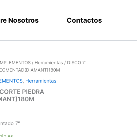
re Nosotros
Contactos
COMPLEMENTOS
/
Herramientas
/ DISCO 7″
SEGMENTAD(DIAMANT)180M
LEMENTOS
,
Herramientas
80M
/CORTE PIEDRA
MANT)180M
o
ntado 7″
nibles