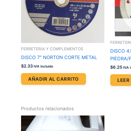
FERRETER
FERRETERIA Y COMPLEMENTOS
DISCO 4
DISCO 7″ NORTON CORTE METAL
PIEDRA/
$
2.33
IVA incluido
$
6.25
IVA 
AÑADIR AL CARRITO
LEER
Productos relacionados