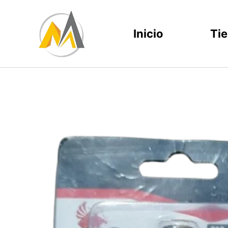
Ir
al
Inicio
Ti
contenido