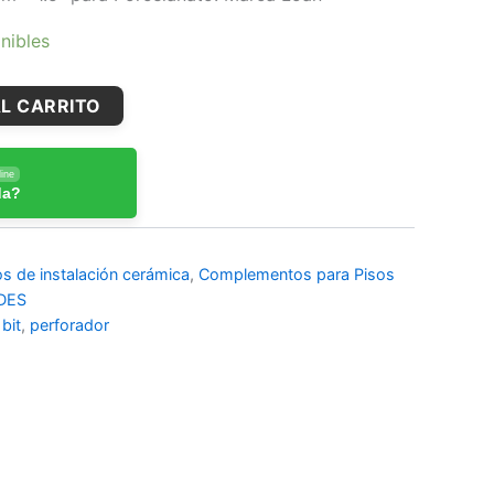
nibles
L CARRITO
ine
da?
 de instalación cerámica
,
Complementos para Pisos
DES
 bit
,
perforador