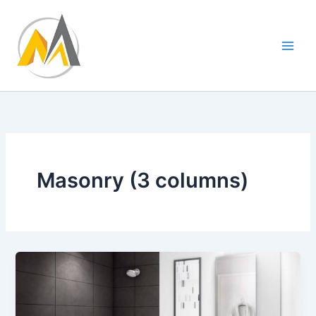
Ir
al
contenido
Masonry (3 columns)