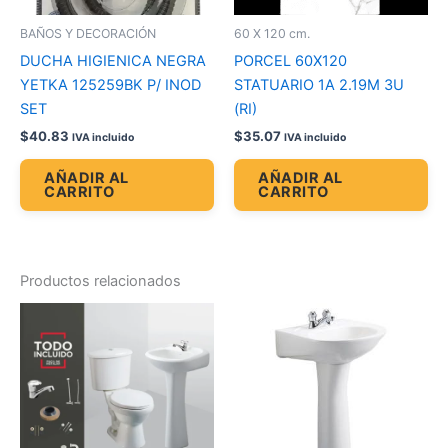
BAÑOS Y DECORACIÓN
60 X 120 cm.
DUCHA HIGIENICA NEGRA
PORCEL 60X120
YETKA 125259BK P/ INOD
STATUARIO 1A 2.19M 3U
SET
(RI)
$
40.83
$
35.07
IVA incluido
IVA incluido
AÑADIR AL
AÑADIR AL
CARRITO
CARRITO
Productos relacionados
Price
Es
range:
pr
$50.96
through
tie
$61.45
múl
var
La