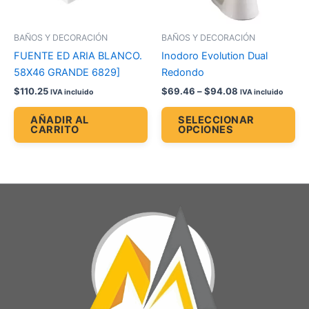
se
pu
BAÑOS Y DECORACIÓN
BAÑOS Y DECORACIÓN
ele
FUENTE ED ARIA BLANCO.
Inodoro Evolution Dual
en
58X46 GRANDE 6829]
Redondo
la
$
110.25
$
69.46
–
$
94.08
IVA incluido
IVA incluido
pá
de
AÑADIR AL
SELECCIONAR
CARRITO
OPCIONES
pr