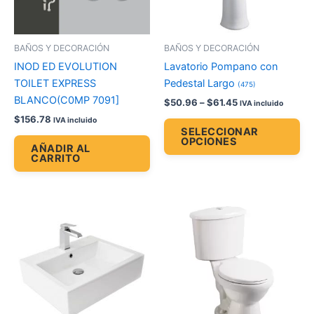
op
se
pu
BAÑOS Y DECORACIÓN
BAÑOS Y DECORACIÓN
ele
INOD ED EVOLUTION
Lavatorio Pompano con
en
TOILET EXPRESS
Pedestal Largo
(475)
la
BLANCO(C0MP 7091]
$
50.96
–
$
61.45
IVA incluido
pá
$
156.78
IVA incluido
de
SELECCIONAR
OPCIONES
pr
AÑADIR AL
CARRITO
Price
Es
range:
pr
$69.46
through
tie
$94.08
múl
var
La
op