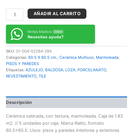
AÑADIR AL CARRITO
Ventas Madeco
Online
Necesitas ayuda?
SKU:
01-004-02284-284
Categorías:
60.5 X 60.5 cm.
,
Cerámica Multiuso
,
Marmoleada
,
PISOS Y PAREDES
Etiquetas:
AZULEJO
,
BALDOSA
,
LOZA
,
PORCELANATO
,
REVESTIMIENTO
,
TILE
Descripción
Cerámica satinada, con textura, marmoleada. Caja de 1.83
m2. // 5 unidades por caja. Marca Rialto, formato
60.5×60.5. Usos: pisos y paredes interiores y exteriores.