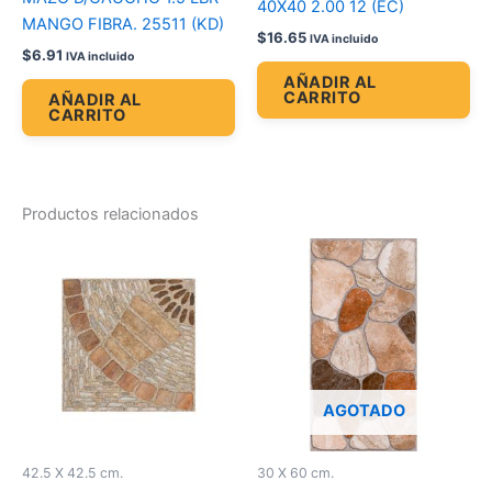
40X40 2.00 12 (EC)
MANGO FIBRA. 25511 (KD)
$
16.65
IVA incluido
$
6.91
IVA incluido
AÑADIR AL
CARRITO
AÑADIR AL
CARRITO
Productos relacionados
AGOTADO
42.5 X 42.5 cm.
30 X 60 cm.