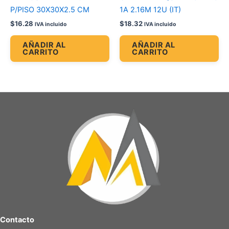
P/PISO 30X30X2.5 CM
1A 2.16M 12U (IT)
$
16.28
$
18.32
IVA incluido
IVA incluido
AÑADIR AL
AÑADIR AL
CARRITO
CARRITO
Contacto