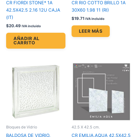
CR FIORDI STONE* 1A
CR RIO COTTO BRILLO 1A
42.5X42.5 2.16 12U CAJA
30X60 1.98 11 (RI)
(IT)
$
19.71
IVA incluido
$
20.49
IVA incluido
LEER MÁS
AÑADIR AL
CARRITO
Bloques de Vidrio
42.5 X 42.5 cm.
BALDOSA DE VIDRIO.
CR EMILIA.AQUA 42.5X42.5