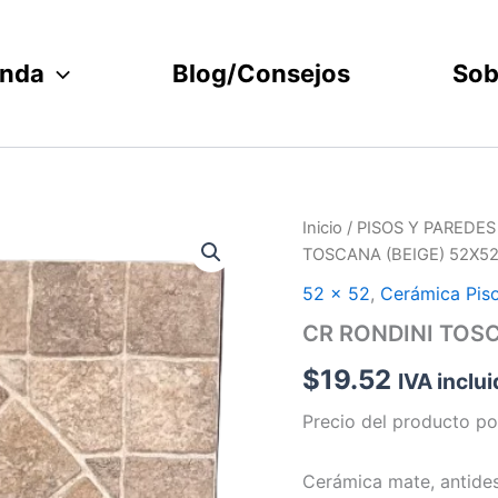
enda
Blog/Consejos
Sob
CR
Inicio
/
PISOS Y PAREDES
RONDINI
TOSCANA (BEIGE) 52X52 1
TOSCANA
(BEIGE)
52 x 52
,
Cerámica Pis
52X52
CR RONDINI TOSCA
1A
2.16
$
19.52
IVA inclu
8U
(IT)
Precio del producto po
cantidad
Cerámica mate, antides