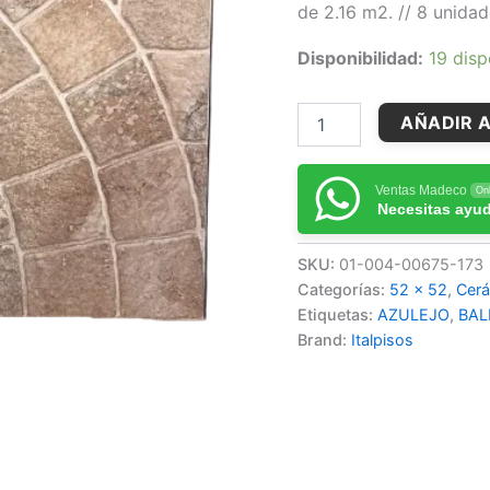
de 2.16 m2. // 8 unidad
Disponibilidad:
19 disp
AÑADIR A
Ventas Madeco
Onl
Necesitas ayu
SKU:
01-004-00675-173
Categorías:
52 x 52
,
Cerá
Etiquetas:
AZULEJO
,
BAL
Brand:
Italpisos