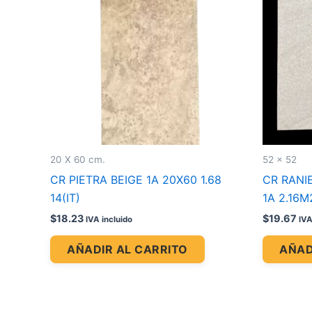
20 X 60 cm.
52 x 52
CR PIETRA BEIGE 1A 20X60 1.68
CR RANI
14(IT)
1A 2.16M
$
18.23
$
19.67
IVA incluido
IVA
AÑADIR AL CARRITO
AÑAD