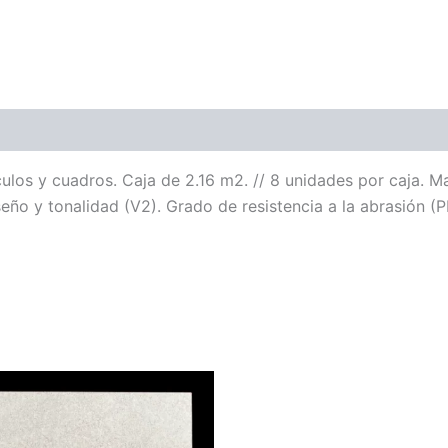
culos y cuadros. Caja de 2.16 m2. // 8 unidades por caja. M
eño y tonalidad (V2). Grado de resistencia a la abrasión (PE