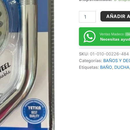
AÑADIR A
Ventas Madeco
Onl
Necesitas ayu
SKU:
01-010-00226-484
Categorías:
BAÑOS Y DE
Etiquetas:
BAÑO
,
DUCHA