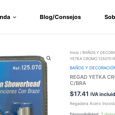
enda
Blog/Consejos
Sob
REGAD
Inicio
/
BAÑOS Y DECOR
YETKA
YETKA CROMO 125070 
CROMO
125070
BAÑOS Y DECORACIÓ
REDON
REGAD YETKA CR
DOBLE
C/BRA
FUNCION
C/BRA
$
17.41
cantidad
IVA inclui
Regadera Acero Inoxid
Disponibilidad:
3 dispo