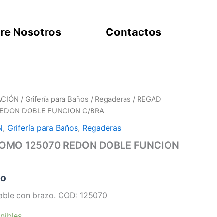
re Nosotros
Contactos
ACIÓN
/
Grifería para Baños
/
Regaderas
/ REGAD
REDON DOBLE FUNCION C/BRA
N
,
Grifería para Baños
,
Regaderas
OMO 125070 REDON DOBLE FUNCION
do
able con brazo. COD: 125070
nibles