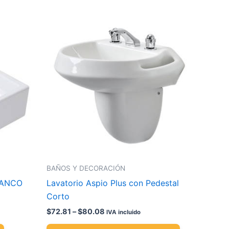
Price
Este
range:
producto
$72.81
through
tiene
$80.08
múltiples
variantes.
Las
opciones
se
pueden
elegir
en
la
BAÑOS Y DECORACIÓN
página
LANCO
Lavatorio Aspio Plus con Pedestal
de
Corto
producto
$
72.81
–
$
80.08
IVA incluido