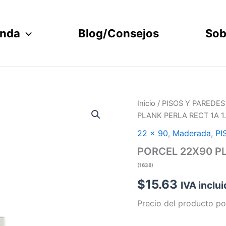
enda
Blog/Consejos
Sob
PORCEL
Inicio
/
PISOS Y PAREDES
22X90
PLANK PERLA RECT 1A 1.1
PLANK
PERLA
22 x 90
,
Maderada
,
PI
RECT
PORCEL 22X90 PLA
1A
1.19
(1638)
6
$
15.63
(RI)
IVA inclu
PERL
Precio del producto po
(1638)
cantidad