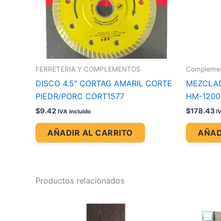
FERRETERIA Y COMPLEMENTOS
Complement
DISCO 4.5″ CORTAG AMARIL CORTE
MEZCLA
PIEDR/PORC CORT1577
HM-1200
$
9.42
$
178.43
IVA incluido
I
AÑADIR AL CARRITO
AÑAD
Productos relacionados