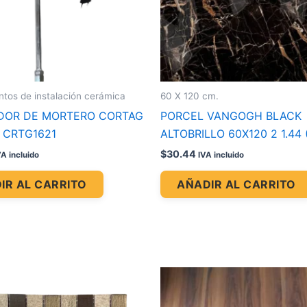
os de instalación cerámica
60 X 120 cm.
DOR DE MORTERO CORTAG
PORCEL VANGOGH BLACK
 CRTG1621
ALTOBRILLO 60X120 2 1.44 
$
30.44
VA incluido
IVA incluido
IR AL CARRITO
AÑADIR AL CARRITO