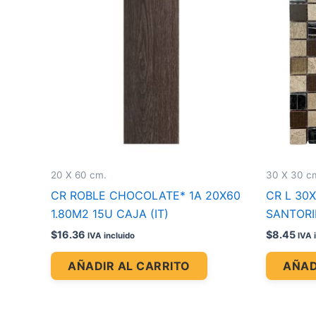
20 X 60 cm.
30 X 30 c
CR ROBLE CHOCOLATE* 1A 20X60
CR L 30
1.80M2 15U CAJA (IT)
SANTORI
$
16.36
$
8.45
IVA incluido
IVA 
AÑADIR AL CARRITO
AÑAD