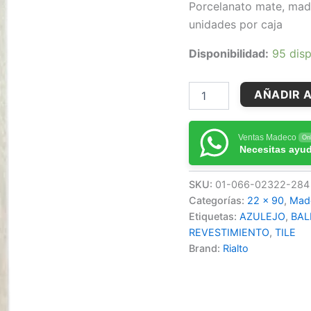
Porcelanato mate, mader
unidades por caja
Disponibilidad:
95 disp
AÑADIR A
Ventas Madeco
Onl
Necesitas ayu
SKU:
01-066-02322-284
Categorías:
22 x 90
,
Mad
Etiquetas:
AZULEJO
,
BAL
REVESTIMIENTO
,
TILE
Brand:
Rialto