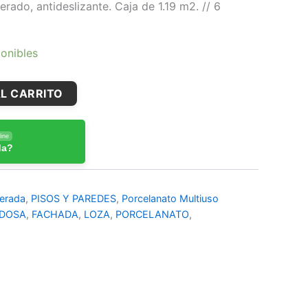
ado, antideslizante. Caja de 1.19 m2. // 6
onibles
L CARRITO
ine
da?
erada
,
PISOS Y PAREDES
,
Porcelanato Multiuso
DOSA
,
FACHADA
,
LOZA
,
PORCELANATO
,