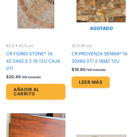
AGOTADO
42.5 X 42.5 cm.
30 X 60 cm.
CR FIORDI STONE* 1A
CR PROVENZA SENNA* 1A
42.5X42.5 2.16 12U CAJA
30X60 (IT) 2.16M2 12U
(IT)
$
19.80
IVA incluido
$
20.49
IVA incluido
LEER MÁS
AÑADIR AL
CARRITO