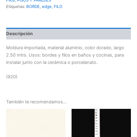
Filos
,
PISOS Y PAREDES
Etiquetas:
BORDE
,
edge
,
FILO
Descripción
Moldura importada, material aluminio, color dorado, largo
2.50 mtrs. Usos: bordes y filos en baños y cocinas, para
instalar junto con la cerámica o porcelanato.
(920)
También te recomendamos…