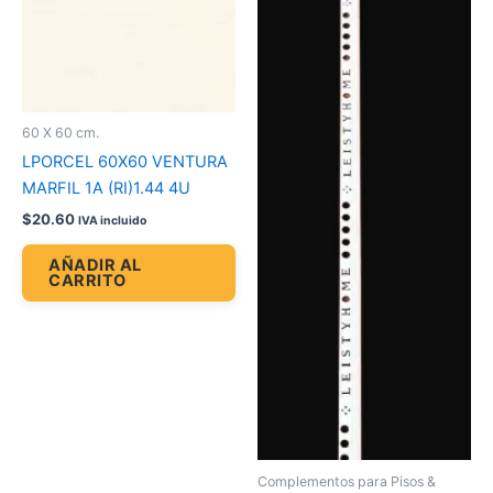
60 X 60 cm.
LPORCEL 60X60 VENTURA
MARFIL 1A (RI)1.44 4U
$
20.60
IVA incluido
AÑADIR AL
CARRITO
Complementos para Pisos &