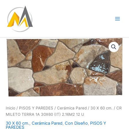
Ir
al
contenido
CR
MILETO
TERRA
1A
30X60
(IT)
2.16M2
12
U
cantidad
Inicio
/
PISOS Y PAREDES
/
Cerámica Pared
/
30 X 60 cm.
/ CR
MILETO TERRA 1A 30X60 (IT) 2.16M2 12 U
30 X 60 cm.
,
Cerámica Pared
,
Con Diseño
,
PISOS Y
PAREDES