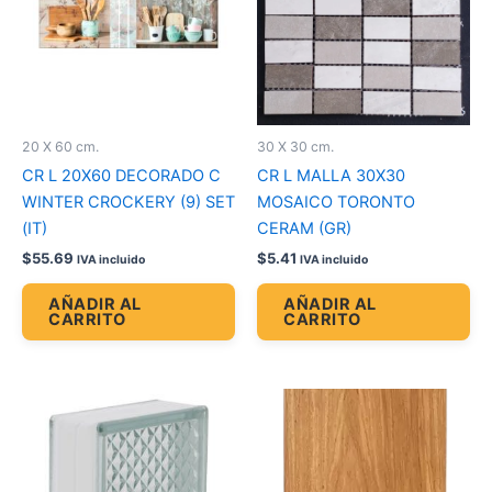
20 X 60 cm.
30 X 30 cm.
CR L 20X60 DECORADO C
CR L MALLA 30X30
WINTER CROCKERY (9) SET
MOSAICO TORONTO
(IT)
CERAM (GR)
$
55.69
$
5.41
IVA incluido
IVA incluido
AÑADIR AL
AÑADIR AL
CARRITO
CARRITO