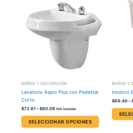
range:
producto
$72.81
through
tiene
$80.08
múltiples
variantes.
Las
opciones
se
pueden
elegir
en
la
BAÑOS Y DECORACIÓN
BAÑOS Y 
página
Lavatorio Aspio Plus con Pedestal
Inodoro 
de
Corto
$
69.46
–
producto
$
72.81
–
$
80.08
IVA incluido
SELE
SELECCIONAR OPCIONES