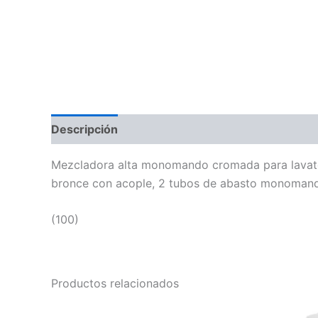
Descripción
Información adicional
Mezcladora alta monomando cromada para lavatori
bronce con acople, 2 tubos de abasto monoman
(100)
Productos relacionados
Price
Este