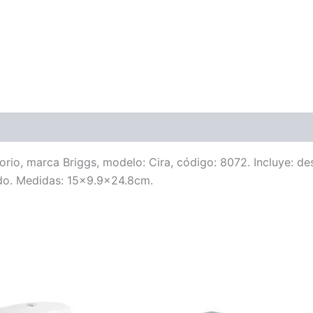
o, marca Briggs, modelo: Cira, código: 8072. Incluye: desa
do. Medidas: 15×9.9×24.8cm.
Price
Este