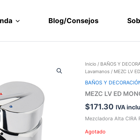
enda
Blog/Consejos
Sob
Inicio
/
BAÑOS Y DECOR
Lavamanos
/ MEZC LV E
BAÑOS Y DECORACIÓ
MEZC LV ED MONO
$
171.30
IVA incl
Mezcladora Alta CIRA 
Agotado