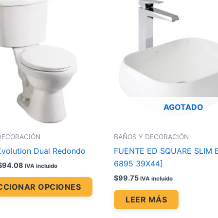
range:
producto
$69.46
through
tiene
$94.08
múltiples
variantes.
Las
opciones
se
pueden
AGOTADO
elegir
en
la
DECORACIÓN
BAÑOS Y DECORACIÓN
página
Evolution Dual Redondo
FUENTE ED SQUARE SLIM
de
6895 39X44]
$
94.08
IVA incluido
producto
$
99.75
IVA incluido
CCIONAR OPCIONES
LEER MÁS