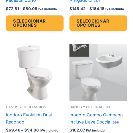
Pedestal Corto
Alargado
(2, 287)
la
la
$
72.81
–
$
80.08
$
148.42
–
$
164.18
IVA incluido
IVA incluido
página
pá
de
de
SELECCIONAR
SELECCIONAR
OPCIONES
OPCIONES
producto
pr
Price
Este
Es
range:
producto
pr
$69.46
through
tiene
tie
$94.08
múltiples
múl
variantes.
var
Las
La
opciones
op
se
se
pueden
pu
BAÑOS Y DECORACIÓN
BAÑOS Y DECORACIÓN
elegir
ele
Inodoro Evolution Dual
Inodoro Combo Campeón
en
en
Redondo
Incluye Llave Doccia
(564)
la
la
$
69.46
–
$
94.08
$
102.87
IVA incluido
IVA incluido
página
pá