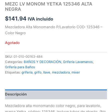
MEZC LV MONOM YETKA 125346 ALTA
NEGRA
$
141.94
IVA incluido
Mezcladora Alta Monomando P/Lavatorio COD: 125346 –
Color Negro
Agotado
SKU:
01-010-00163-484
Categorías:
BAÑOS Y DECORACIÓN
,
Grifería Lavamanos
,
Grifería para Baños
Etiquetas:
griferia
,
grifo
,
llave
,
mezcladora
,
mixer
Descripción
Mezcladora alta monomando color negro, para lavatorio,
marca Yetka, código: 125346. Incluye tubos de abasto. (No