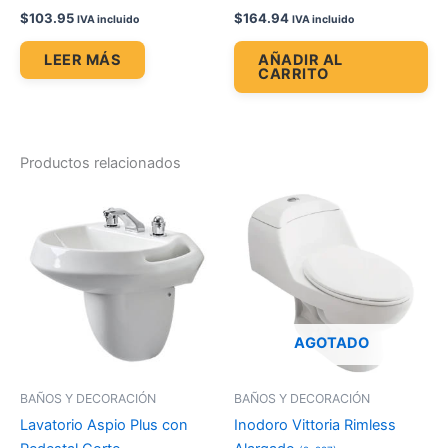
$
103.95
$
164.94
IVA incluido
IVA incluido
LEER MÁS
AÑADIR AL
CARRITO
Productos relacionados
Price
Price
Este
Es
range:
range:
producto
pr
$72.81
$148.42
through
tiene
through
tie
$80.08
$164.18
múltiples
múl
variantes.
var
Las
La
opciones
op
AGOTADO
se
se
pueden
pu
BAÑOS Y DECORACIÓN
BAÑOS Y DECORACIÓN
elegir
ele
Lavatorio Aspio Plus con
Inodoro Vittoria Rimless
en
en