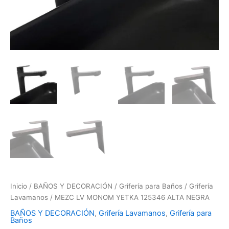
Inicio
/
BAÑOS Y DECORACIÓN
/
Grifería para Baños
/
Grifería
Lavamanos
/ MEZC LV MONOM YETKA 125346 ALTA NEGRA
BAÑOS Y DECORACIÓN
,
Grifería Lavamanos
,
Grifería para
Baños