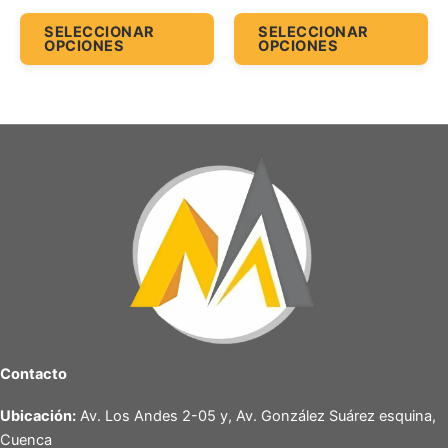
de
de
SELECCIONAR
SELECCIONAR
OPCIONES
OPCIONES
producto
pr
Contacto
Ubicación:
Av. Los Andes 2-05 y, Av. González Suárez esquina,
Cuenca