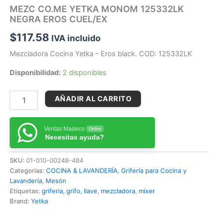
MEZC CO.ME YETKA MONOM 125332LK
NEGRA EROS CUEL/EX
$
117.58
IVA incluido
Mezcladora Cocina Yetka – Eros black. COD: 125332LK
Disponibilidad:
2 disponibles
AÑADIR AL CARRITO
Ventas Madeco
Online
Necesitas ayuda?
SKU:
01-010-00248-484
Categorías:
COCINA & LAVANDERÍA
,
Grifería para Cocina y
Lavandería
,
Mesón
Etiquetas:
griferia
,
grifo
,
llave
,
mezcladora
,
mixer
Brand:
Yetka