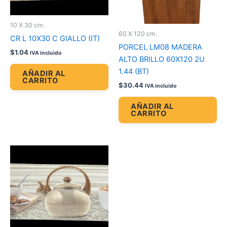
10 X 30 cm.
60 X 120 cm.
CR L 10X30 C GIALLO (IT)
PORCEL LM08 MADERA
$
1.04
IVA incluido
ALTO BRILLO 60X120 2U
1.44 (BT)
AÑADIR AL
CARRITO
$
30.44
IVA incluido
AÑADIR AL
CARRITO