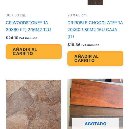
30 X 60 cm.
20 X 60 cm.
CR WOODSTONE* 1A
CR ROBLE CHOCOLATE* 1A
30X60 (IT) 2.16M2 12U
20X60 1.80M2 15U CAJA
(IT)
$
24.10
IVA incluido
$
16.36
IVA incluido
AÑADIR AL
CARRITO
AÑADIR AL
CARRITO
AGOTADO