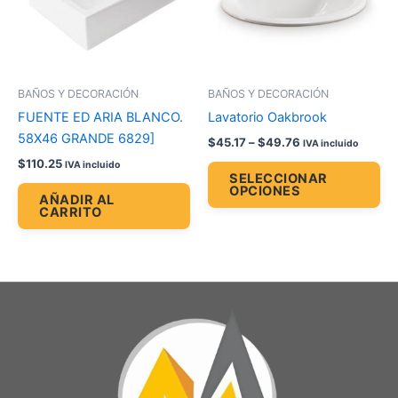
La
op
se
pu
BAÑOS Y DECORACIÓN
BAÑOS Y DECORACIÓN
ele
FUENTE ED ARIA BLANCO.
Lavatorio Oakbrook
en
58X46 GRANDE 6829]
$
45.17
–
$
49.76
IVA incluido
la
$
110.25
IVA incluido
pá
SELECCIONAR
OPCIONES
de
AÑADIR AL
CARRITO
pr