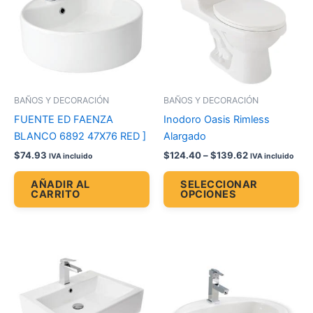
$139.62
múl
var
La
op
se
pu
BAÑOS Y DECORACIÓN
BAÑOS Y DECORACIÓN
ele
FUENTE ED FAENZA
Inodoro Oasis Rimless
en
BLANCO 6892 47X76 RED ]
Alargado
la
$
74.93
$
124.40
–
$
139.62
IVA incluido
IVA incluido
pá
de
AÑADIR AL
SELECCIONAR
CARRITO
OPCIONES
pr
Price
Es
range:
pr
$45.17
through
tie
$49.76
múl
var