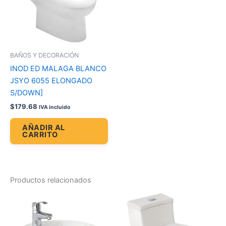
BAÑOS Y DECORACIÓN
INOD ED MALAGA BLANCO
JSYO 6055 ELONGADO
S/DOWN]
$
179.68
IVA incluido
AÑADIR AL
CARRITO
Productos relacionados
Price
Es
range:
pr
$124.40
through
tie