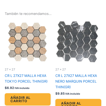
También te recomendamos…
27 x 27
27 x 27
CR L 27X27 MALLA HEXA
CR L 27X27 MALLA HEXA
TOKYO PORCEL THIN(GR)
NERO MARQUIN PORCEL
THIN(GR)
$
6.92
IVA incluido
$
9.85
IVA incluido
AÑADIR AL
CARRITO
AÑADIR AL