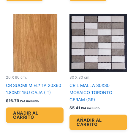
20 X 60 cm.
30 X 30 cm.
CR SUOMI MIEL* 1A 20X60
CR L MALLA 30X30
1.80M2 15U CAJA (IT)
MOSAICO TORONTO
CERAM (GR)
$
16.79
IVA incluido
$
5.41
IVA incluido
AÑADIR AL
CARRITO
AÑADIR AL
CARRITO