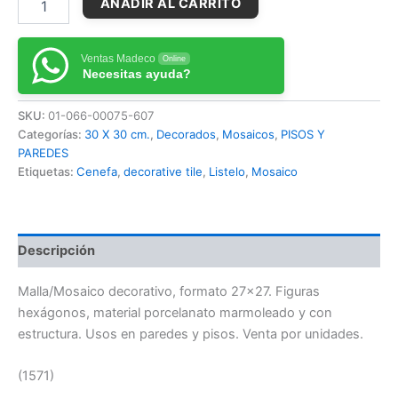
AÑADIR AL CARRITO
Ventas Madeco
Online
Necesitas ayuda?
SKU:
01-066-00075-607
Categorías:
30 X 30 cm.
,
Decorados
,
Mosaicos
,
PISOS Y
PAREDES
Etiquetas:
Cenefa
,
decorative tile
,
Listelo
,
Mosaico
Descripción
Malla/Mosaico decorativo, formato 27×27. Figuras
hexágonos, material porcelanato marmoleado y con
estructura. Usos en paredes y pisos. Venta por unidades.
(1571)