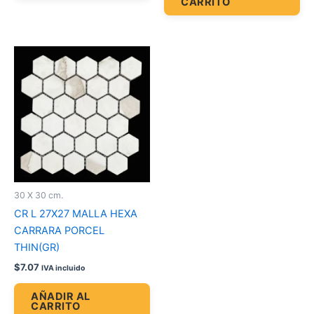
CARRITO
30 X 30 cm.
CR L 27X27 MALLA HEXA
CARRARA PORCEL
THIN(GR)
$
7.07
IVA incluido
AÑADIR AL
CARRITO