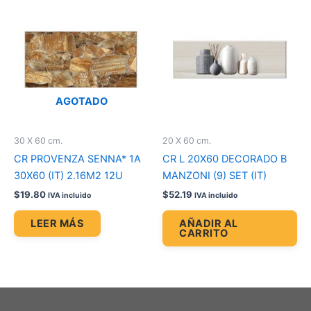
AGOTADO
30 X 60 cm.
20 X 60 cm.
CR PROVENZA SENNA* 1A
CR L 20X60 DECORADO B
30X60 (IT) 2.16M2 12U
MANZONI (9) SET (IT)
$
19.80
$
52.19
IVA incluido
IVA incluido
LEER MÁS
AÑADIR AL
CARRITO